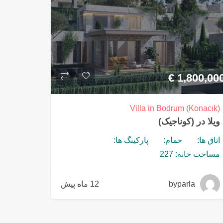
€
1,800,00
Villa in Bodrum (Konacık)
ویلا در (کوناجیک)
اتاق ها:
حمام:
پارکینگ ها:
مساحت خانه: 227
byparla
12 ماه پیش