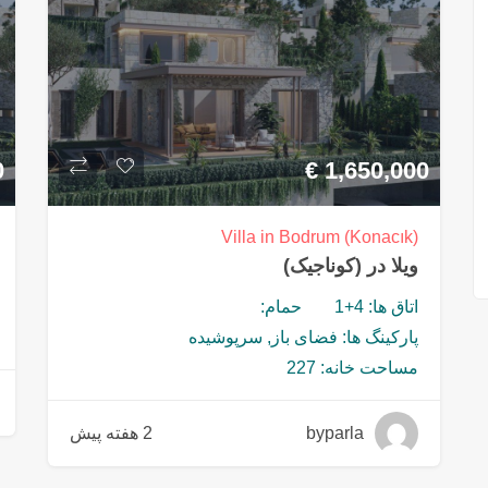
0
€
1,650,000
Villa in Bodrum (Konacık)
ویلا در (کوناجیک)
اتاق ها: 4+1
حمام:
پارکینگ ها: فضای باز, سرپوشیده
مساحت خانه: 227
byparla
2 هفته پیش