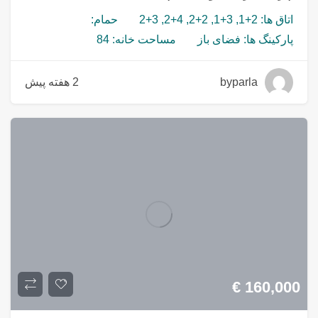
اتاق ها: 2+1, 3+1, 2+2, 4+2, 3+2
حمام:
پارکینگ ها: فضای باز
مساحت خانه: 84
byparla
2 هفته پیش
€
160,000