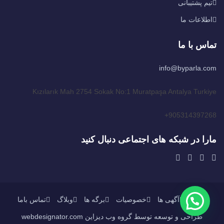
تیم پشتیبانی
اطلاعات ما
تماس با ما
info@byparla.com
Kızılarık Mah 2754 Sokak No:1 Muratpaşa Antalya Turkiye
905314397268+
مارا در شبکه های اجتماعی دنبال کنید
خانه
آگهی ها
خصوصیات
برگه ها
وبلاگ
تماس باما
طراحی و توسعه توسط گروه وب دیزاین webdesignator.com