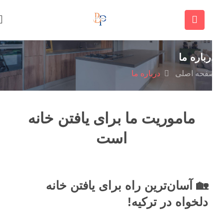
رباره ما
فحه اصلی
درباره ما
ماموریت ما برای یافتن خانه
است
🏡
آسان‌ترین
راه
برای
یافتن
خانه
دلخواه
در
ترکیه!