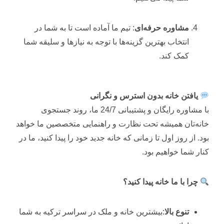
مشاوره
حرفه‌ای
:
تیم
ما
آماده
است
تا
به
شما
در
انتخاب
بهترین
گزینه‌ها
با
توجه
به
نیازها
و
سلیقه
شما
کمک
کند.
یافتن
خانه
بدون
استرس
و
نگرانی
با
مشاوره
رایگان
و
پشتیبانی
7
24/
ما،
روند
جستجوی
خانه‌تان
همیشه
تحت
نظارت
و
راهنمایی
متخصصین
ما
خواهد
بود.
از
روز
اول
تا
زمانی
که
خانه
جدید
خود
را
پیدا
کنید،
ما
در
کنار
شما
خواهیم
بود.
چرا
با
ما
خانه
پیدا
کنید؟
تنوع
بالا
:بیشترین
خانه
و
ملک
در
سراسر
ترکیه
به
شما