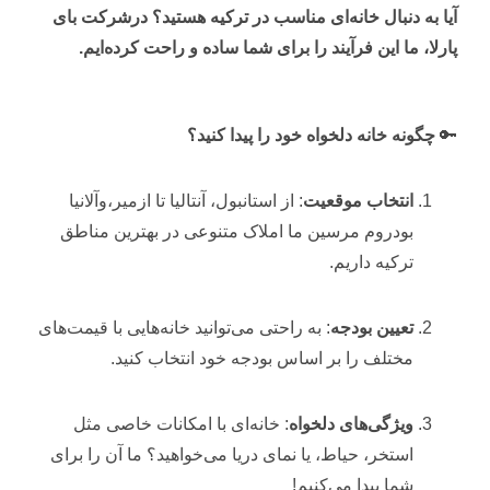
آیا
به
دنبال
خانه‌ای
مناسب
در
ترکیه
هستید؟
درشرکت بای
پارلا
،
ما
این
فرآیند
را
برای
شما
ساده
و
راحت
کرده‌ایم.
🔑
چگونه
خانه
دلخواه
خود
را
پیدا
کنید؟
انتخاب
موقعیت
:
از
استانبول،
آنتالیا
تا
ازمیر،وآلانیا
بودروم مرسین
ما
املاک
متنوعی
در
بهترین
مناطق
ترکیه
داریم.
تعیین
بودجه
:
به
راحتی
می‌توانید
خانه‌هایی
با
قیمت‌های
مختلف
را
بر
اساس
بودجه
خود
انتخاب
کنید.
ویژگی‌های
دلخواه
:
خانه‌ای
با
امکانات
خاصی
مثل
استخر،
حیاط،
یا
نمای
دریا
می‌خواهید؟
ما
آن
را
برای
شما
پیدا
می‌کنیم!