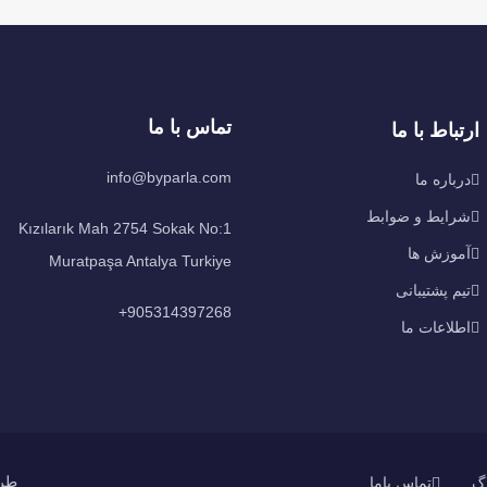
تماس با ما
ارتباط با ما
info@byparla.com
درباره ما
شرایط و ضوابط
Kızılarık Mah 2754 Sokak No:1
آموزش ها
Muratpaşa Antalya Turkiye
تیم پشتیبانی
905314397268+
اطلاعات ما
طراح
اگ
تماس باما