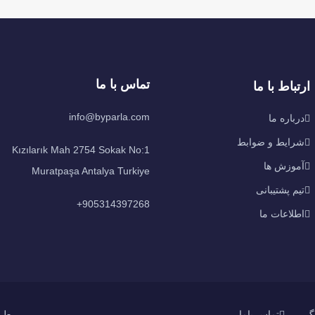
تماس با ما
ارتباط با ما
info@byparla.com
درباره ما
شرایط و ضوابط
Kızılarık Mah 2754 Sokak No:1
آموزش ها
Muratpaşa Antalya Turkiye
تیم پشتیبانی
905314397268+
اطلاعات ما
طراح
اگ
تماس باما