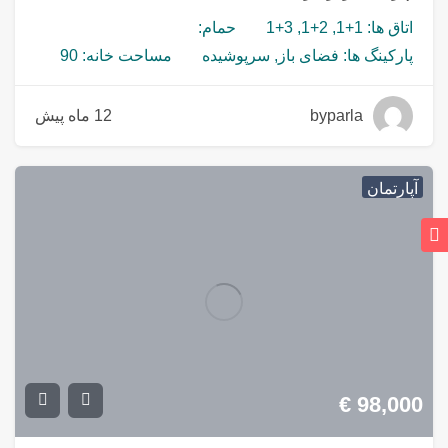
اتاق ها: 1+1, 2+1, 3+1
حمام:
پارکینگ ها: فضای باز, سرپوشیده
مساحت خانه: 90
byparla
12 ماه پیش
آپارتمان
€
98,000