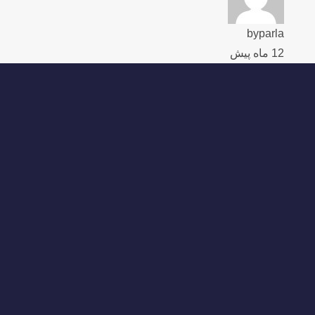
byparla
12 ماه پیش