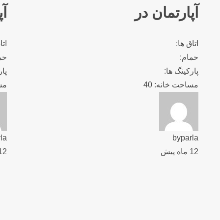
آپارتمان در
آپ
اتاق ها:
اتا
حمام:
حم
پارکینگ ها:
پار
مساحت خانه: 40
مسا
la
byparla
12 ماه پیش
12 ماه پ