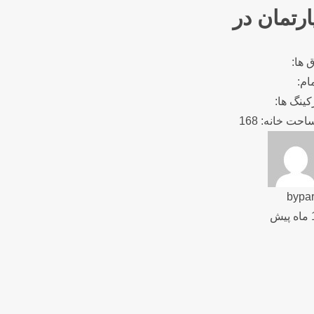
ارتمان در
ق ها:
ام:
کینگ ها:
حت خانه: 168
bypar
یش