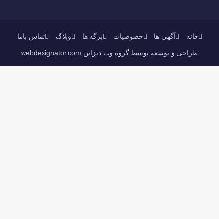
خانه
آگهی ها
خصوصیات
برگه ها
وبلاگ
تماس باما
طراحی و توسعه توسط گروه وب دیزاین webdesignator.com