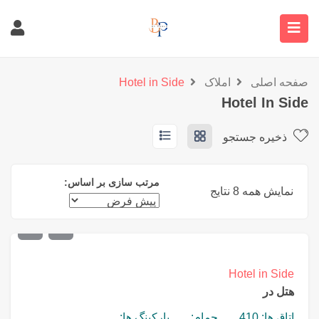
صفحه اصلی
املاک
Hotel in Side
Hotel In Side
ذخیره جستجو
مرتب سازی بر اساس:
نمایش همه 8 نتایج
€
55,000,000
Hotel in Side
هتل در
اتاق ها: 410
حمام:
پارکینگ ها: