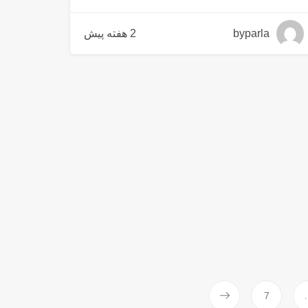
byparla
2 هفته پیش
7