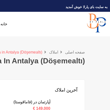
به سایت بای پارلا خوش آمدید
خانه
صفحه اصلی
املاک
a in Antalya (Döşemealtı)
la In Antalya (Döşemealtı)
آخرین املاک
آپارتمان در (فاماقوستا)
€
149,000