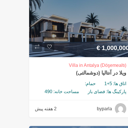
€
1,000,00
Villa in Antalya (Döşemealtı)
ویلا در آنتالیا (دوشمالتی)
اتاق ها: 5+1
حمام:
پارکینگ ها: فضای باز
مساحت خانه: 490
byparla
2 هفته پیش