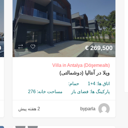
0
€
269,500
Villa in Antalya (Döşemealtı)
ویلا در آنتالیا (دوشمالتی)
اتاق ها: 4+1
حمام:
پارکینگ ها: فضای باز
مساحت خانه: 276
byparla
2 هفته پیش
€
325,000