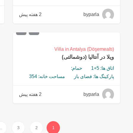
byparla
2 هفته پیش
€
558,000
Villa in Antalya (Döşemealtı)
ویلا در آنتالیا (دوشمالتی)
اتاق ها: 5+1
حمام:
پارکینگ ها: فضای باز
مساحت خانه: 354
byparla
2 هفته پیش
…
3
2
1