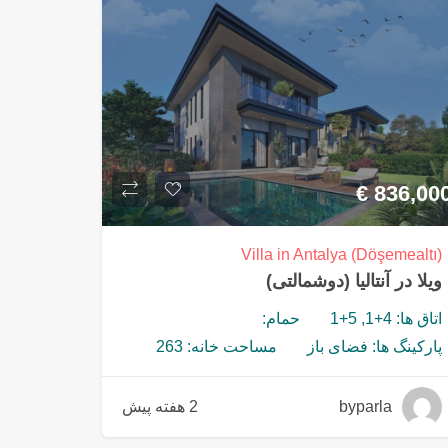
€
836,00
Villa in Antalya (Döşemealtı)
ویلا در آنتالیا (دوشمالتی)
اتاق ها: 4+1, 5+1
حمام:
پارکینگ ها: فضای باز
مساحت خانه: 263
byparla
2 هفته پیش