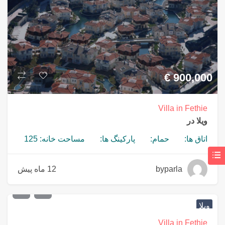
€
900,000
Villa in Fethie
ویلا در
اتاق ها:
حمام:
پارکینگ ها:
مساحت خانه: 125
byparla
12 ماه پیش
€
320,000
ویلا
Villa in Fethie