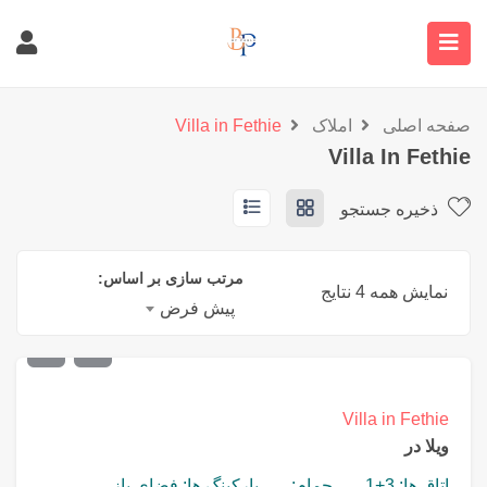
صفحه اصلی
املاک
Villa in Fethie
Villa In Fethie
ذخیره جستجو
مرتب سازی بر اساس:
نمایش همه 4 نتایج
پیش فرض
€
700,000
Villa in Fethie
ویلا در
اتاق ها: 3+1
حمام:
پارکینگ ها: فضای باز