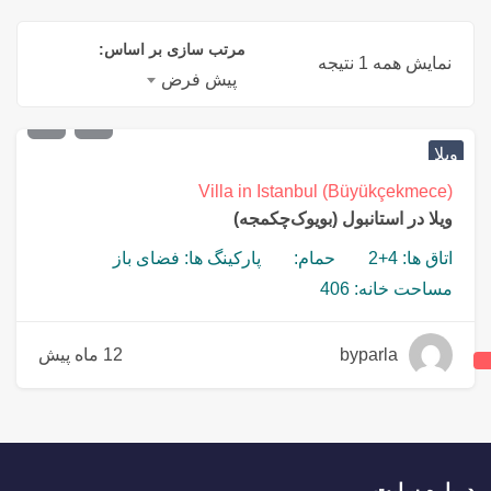
مرتب سازی بر اساس:
نمایش همه 1 نتیجه
پیش فرض
€
1,500,000
ویلا
Villa in Istanbul (Büyükçekmece)
ویلا در استانبول (بویوک‌چکمجه)
اتاق ها: 4+2
حمام:
پارکینگ ها: فضای باز
مساحت خانه: 406
byparla
12 ماه پیش
درباره سایت