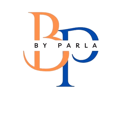
Apartment in Belek (Belek Center)
آپارتمان در (مرکز بلک)
اتاق ها:
حمام:
پارکینگ ها:
مساحت خانه: 105
byparla
12 ماه پیش
آپارتمان