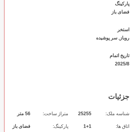
پارکینگ
فضای باز
استخر
روباز, سر پوشیده
تاریخ اتمام
2025/8
جزئیات
شناسه ملک:
25255
متراژ ساخت:
56 متر
اتاق ها:
1+1
پارکینگ:
فضای باز