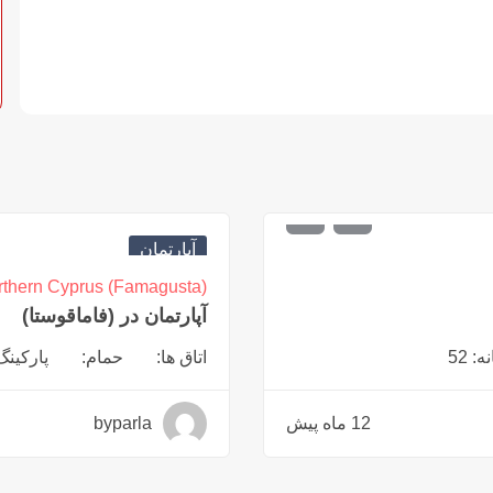
€
143,500
آپارتمان
rthern Cyprus (Famagusta)
آپارتمان در (فاماقوستا)
 52
اتاق ها:
حمام:
پارکینگ
12 ماه پیش
byparla