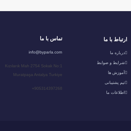
تماس با ما
ارتباط با ما
info@byparla.com
درباره ما
شرایط و ضوابط
Kızılarık Mah 2754 Sokak No:1
آموزش ها
Muratpaşa Antalya Turkiye
تیم پشتیبانی
905314397268+
اطلاعات ما