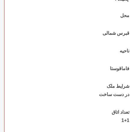
محل
قبرس شمالی
ناحیه
فاماقوستا
شرایط ملک
در دست ساخت
تعداد اتاق
1+1