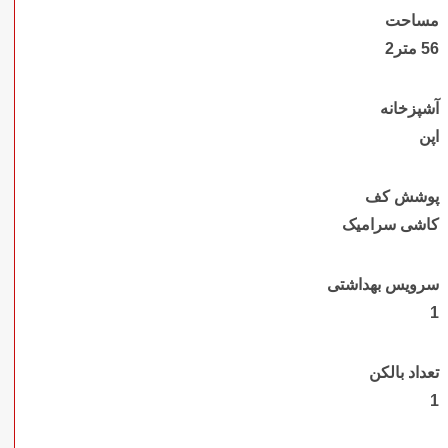
مساحت
56 متر2
آشپزخانه
اپن
پوشش کف
کاشی سرامیک
سرویس بهداشتی
1
تعداد بالکن
1