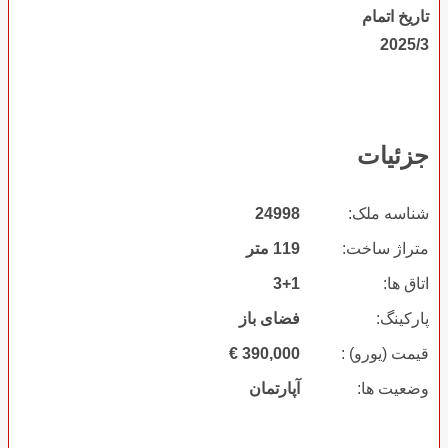
تاریخ اتمام
2025/3
جزئیات
شناسه ملک:
24998
متراژ ساخت:
119 متر
اتاق ها:
3+1
پارکینگ:
فضای باز
قیمت (یورو) :
390,000
€
وضعیت ها:
آپارتمان