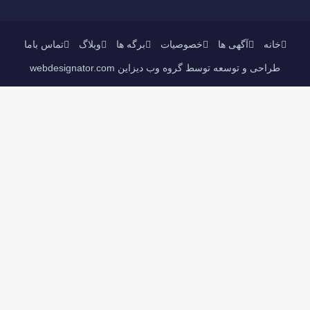
خانه
آگهی ها
خصوصیات
برگه ها
وبلاگ
تماس باما
طراحی و توسعه توسط گروه وب دیزاین webdesignator.com