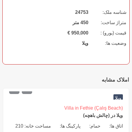
شناسه ملک:
24753
متراژ ساخت:
450 متر
قیمت (یورو) :
950,000
€
وضعیت ها:
ویلا
املاک مشابه
€
575,000
ویلا
Villa in Fethie (Çalış Beach)
ویلا در (چالش باهچه)
اتاق ها:
حمام:
پارکینگ ها:
مساحت خانه: 210