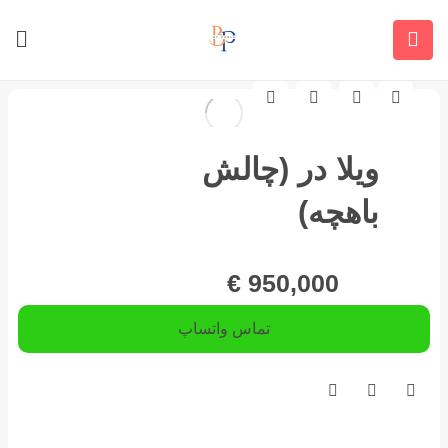
مشاهده تصاویر
ویلا در (چالش
باهچه)
€
950,000
تماس واتساپ