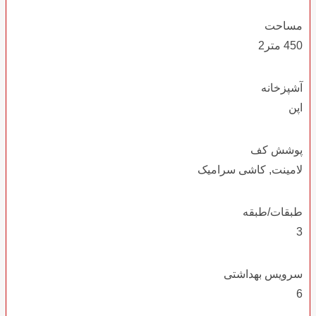
مساحت
450 متر2
آشپزخانه
اپن
پوشش کف
لامینت, کاشی سرامیک
طبقات/طبقه
3
سرویس بهداشتی
6