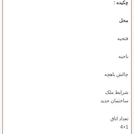
چکیده :
محل
فتحیه
ناحیه
چالش باهچه
شرایط ملک
ساختمان جدید
تعداد اتاق
4+1